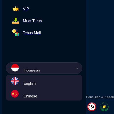
VIP
Muat Turun
Tebus Mall
Indonesian
English
Chinese
Pensijilan & Kesel