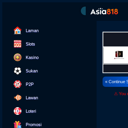
---
Laman
Slots
Kasino
Sukan
« Continue 
P2P
⚠ You n
Lawan
Loteri
Promosi