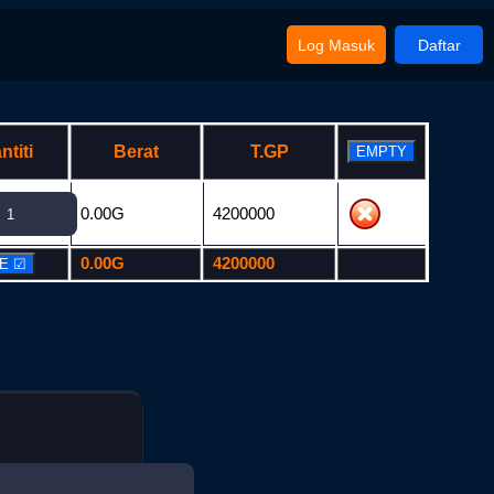
Log Masuk
Daftar
ntiti
Berat
T.GP
0.00G
4200000
0.00G
4200000