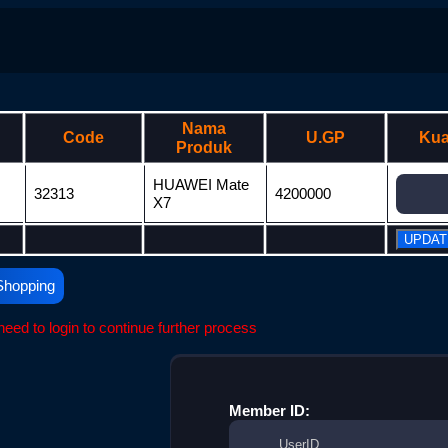
Nama
Code
U.GP
Kua
Produk
HUAWEI Mate
32313
4200000
X7
Shopping
eed to login to continue further process
Member ID: